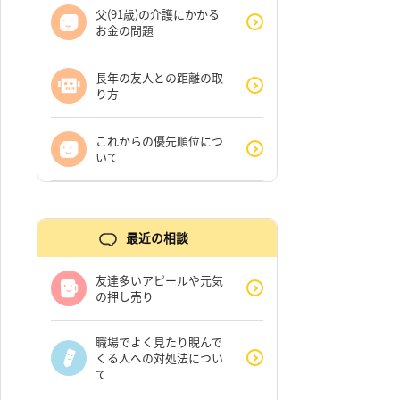
父(91歳)の介護にかかる
お金の問題
長年の友人との距離の取
り方
これからの優先順位につ
いて
最近の相談
友達多いアピールや元気
の押し売り
職場でよく見たり睨んで
くる人への対処法につい
て