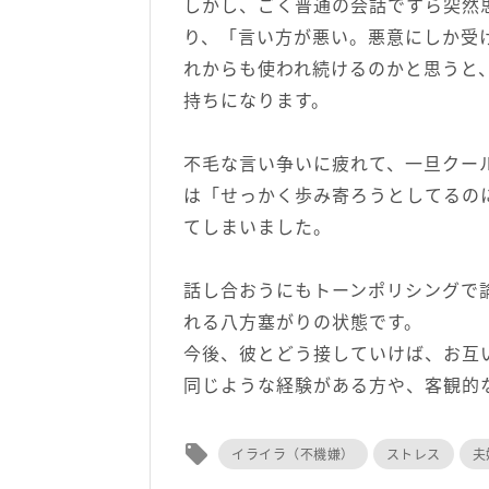
しかし、ごく普通の会話ですら突然
り、「言い方が悪い。悪意にしか受
れからも使われ続けるのかと思うと
持ちになります。
不毛な言い争いに疲れて、一旦クー
は「せっかく歩み寄ろうとしてるの
てしまいました。
話し合おうにもトーンポリシングで
れる八方塞がりの状態です。
今後、彼とどう接していけば、お互
同じような経験がある方や、客観的
local_offer
イライラ（不機嫌）
ストレス
夫