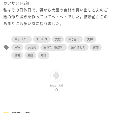
カツサンド2箱。
私はその日休日で、朝から大量の食材の買い出しと夫のご
飯の作り置きを作っていてヘトヘトでした。結婚前からの
あまりにも多い嘘に疲れました。
キャバクラ
ストレス
交際
付き合う
夫婦
local_offer
束縛
水商売
疲れた（疲労）
疲れました
結婚
職場
離婚
離婚
あなたに共感
0