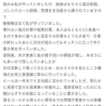
夜のみ私が作っていましたが、病後はもちろん塩分制限、
コレステロール制限、禁煙を主治医から課されていますの
で
朝昼晩は全て私が作っていました。
慣れない塩分計算や脂質計算、本人はもともと2人前食べ
るので多めに食べると仮定する計算もとても大変で、仕事
が終わったあとに日付が変わってもキッチンに立って作り
置き等を作っていました。
退院後、夫が実家に姑の様子伺いの頻度が増し、あまりに
も多いので怪しんでいましたが
先日泥酔して帰ってきたため、夫のスマホを見たところ職
場の女性と居酒屋に飲みに行っていました。
ビールは一杯までと主治医に言われていましたが、明らか
に深酒で足元も覚束無い状態の上、風邪気味だったのにも
関わらずその状態になっていることに驚きました。
帰るコールから明らかに帰宅までの時間が実家からの距離