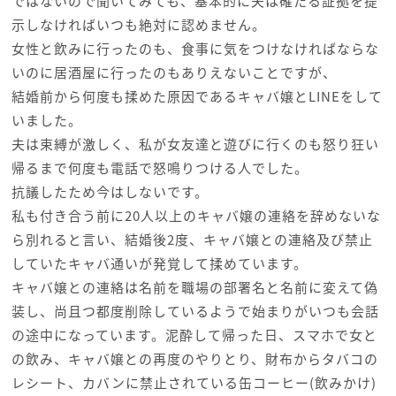
ではないので聞いてみても、基本的に夫は確たる証拠を提
示しなければいつも絶対に認めません。
女性と飲みに行ったのも、食事に気をつけなければならな
いのに居酒屋に行ったのもありえないことですが、
結婚前から何度も揉めた原因であるキャバ嬢とLINEをして
いました。
夫は束縛が激しく、私が女友達と遊びに行くのも怒り狂い
帰るまで何度も電話で怒鳴りつける人でした。
抗議したため今はしないです。
私も付き合う前に20人以上のキャバ嬢の連絡を辞めないな
ら別れると言い、結婚後2度、キャバ嬢との連絡及び禁止
していたキャバ通いが発覚して揉めています。
キャバ嬢との連絡は名前を職場の部署名と名前に変えて偽
装し、尚且つ都度削除しているようで始まりがいつも会話
の途中になっています。泥酔して帰った日、スマホで女と
の飲み、キャバ嬢との再度のやりとり、財布からタバコの
レシート、カバンに禁止されている缶コーヒー(飲みかけ)