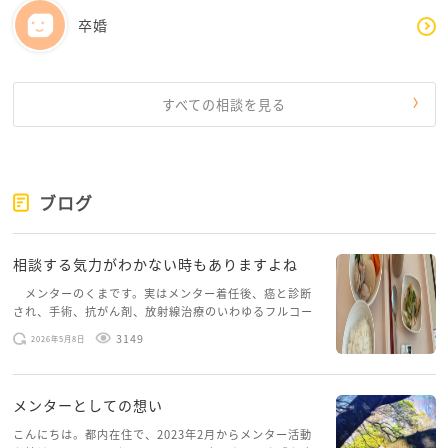
卒婚
一度、ご主人の健康管理をすべて背負うことを少し手
放してみてもよいかもしれません。
「私はできる限り支える。でも最終的に健康を守るか
すべての相談を見る
どうかは本人の選択」
その線引きを持つことで、まぶこさんの負担は少し軽
くなります。
ブログ
また、感情的に責めるよりも、
相談する気力がわかない時もありますよね
「私は食事管理が大変だった」
メンターのくまです。実はメンター着任後、癌と診断
され、手術、抗がん剤、放射線治療のいわゆるフルコー
「嘘をつかれたことが悲しかった」
スを体験していて、しばらくメンターカフェに来られて
「信頼が揺らいでいる」
3149
2026年5月8日
いませんでした。体力だけでなく、気力も落ちパソコン
を開くこともできない […]
と、ご自身の気持ちを主語にして伝えてみてくださ
メンターとしての想い
い。
こんにちは。都内在住で、2023年2月からメンター活動