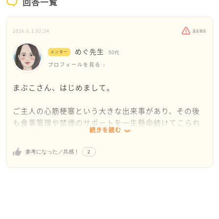
回答一覧
2026.6.1 02:24
違反報告
めぐ先生
メンター
50代
プロフィールを見る
まぶこさん、はじめまして。
ご主人の心筋梗塞という大きな出来事があり、その後
も食事管理や禁煙のサポートを一生懸命続けてこられ
続きを読む
たのですね。お仕事をしながら、塩分や脂質を計算
し、作り置きを作り、朝昼晩の食事を整える。そのご
2
参考になった／共感！
苦労は想像以上だったと思います。本当にお疲れさま
でした。
今回のお話を読んでいて感じたのは、まぶこさんが傷
ついているのは「居酒屋に行ったこと」だけではない
ということです。