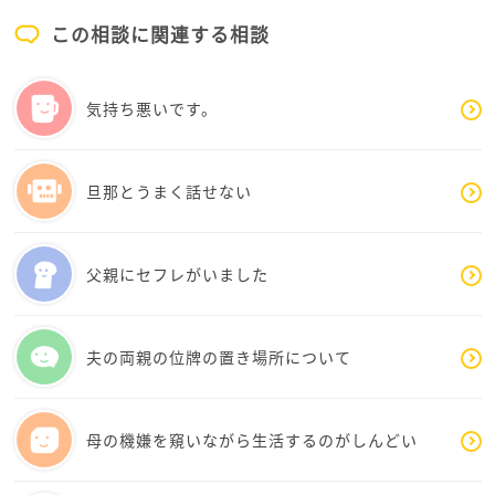
この相談に関連する相談
これまで何度も繰り返されてきた嘘。
約束を破られたこと。
自分には厳しい制限を求めながら、夫自身は別の行動
気持ち悪いです。
を取ること。
そして何より、自分が時間も労力も心も尽くして支え
ていた最中だったこと。
旦那とうまく話せない
その積み重ねが、まぶこさんの心を深く疲れさせてし
まったのではないでしょうか。
父親にセフレがいました
心筋梗塞を経験された方の中には、「もう自由がなく
なった」という喪失感やストレスから、反動のような
夫の両親の位牌の置き場所について
行動を取ってしまう方もいます。ですが、それは嘘や
裏切りが許される理由にはなりません。
母の機嫌を窺いながら生活するのがしんどい
今大切なのは、ご主人を管理することよりも、まぶこ
さん自身の心と体を守ることだと思います。