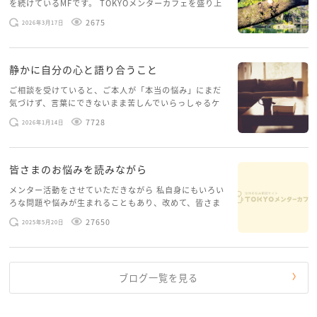
を続けているMFです。 TOKYOメンターカフェを盛り上
長年の嘘は、一度の話し合いで解決するものではあり
げたいという想いから、勇気を出して初めてブログを投
2675
ません。しかし、まぶこさんが今感じている疲れや悲
2026年3月17日
稿してみようと思います。少し自分のことを書いてみま
しみは、とても自然なものです。
す。 心に […]
静かに自分の心と語り合うこと
まずはご主人の問題を抱え込む前に、ご自身を労わっ
ご相談を受けていると、ご本人が「本当の悩み」にまだ
てください。
気づけず、言葉にできないまま苦しんでいらっしゃるケ
ースがありますお悩みというのは、心の深いところ（深
7728
2026年1月14日
ここまで支えてきたこと自体、本当に十分すぎるほど
層心理）に触れることで、まったく違う角度から解決の
糸口が見えてくること […]
頑張ってこられたのですから。
皆さまのお悩みを読みながら
メンター活動をさせていただきながら 私自身にもいろい
ろな問題や悩みが生まれることもあり、改めて、皆さま
のお悩みを読みながら 「みんな、もがいてる。わたし
27650
2025年5月20日
だけじゃないんだな」と、逆に励まされるような日々で
す。 もう、わたし […]
ブログ一覧を見る