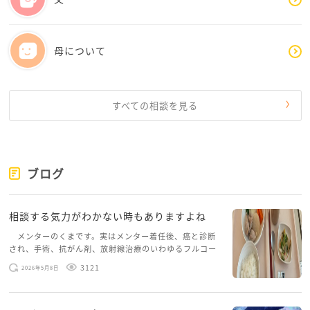
ケースワーカーに現在の家庭状況と、月☽さんの主治医
の診断（うつ病）を伝えてください。経済的な負担を
心配することなく、お母様の今後の施設費用や、必要
母について
であれば別居に向けての具体的なアドバイスとサポー
トを国から受けることができます。
3. 「医療・福祉」に委ねる
お母様のケアは、月☽さんたち家族がやる必要はあり
すべての相談を見る
ません。人工透析という専門的な医療処置も含め、こ
れからはすべて「医療や福祉」に任せてしまっていいの
です。
これまで、十分に我慢し、頑張ってこられました。お
ブログ
母様から離れ、まずはご自身の治療と、お子さんたち
との穏やかな時間を最優先にしましょう。一人で抱え
相談する気力がわかない時もありますよね
込まず、まずは専門家に状況を相談するところから始
めてみてください。
メンターのくまです。実はメンター着任後、癌と診断
され、手術、抗がん剤、放射線治療のいわゆるフルコー
スを体験していて、しばらくメンターカフェに来られて
3121
2026年5月8日
いませんでした。体力だけでなく、気力も落ちパソコン
を開くこともできない […]