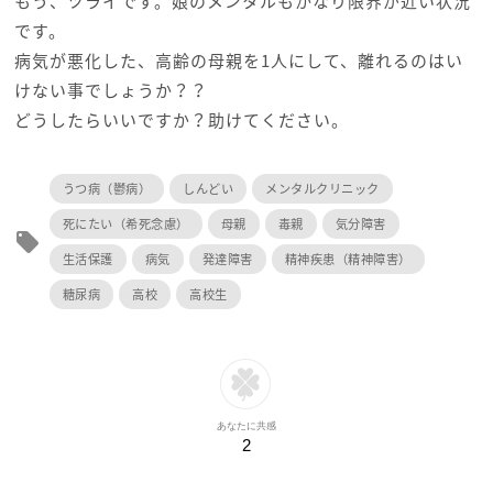
もう、ツライです。娘のメンタルもかなり限界が近い状況
です。
病気が悪化した、高齢の母親を1人にして、離れるのはい
けない事でしょうか？？
どうしたらいいですか？助けてください。
うつ病（鬱病）
しんどい
メンタルクリニック
死にたい（希死念慮）
母親
毒親
気分障害
local_offer
生活保護
病気
発達障害
精神疾患（精神障害）
糖尿病
高校
高校生
あなたに共感
2