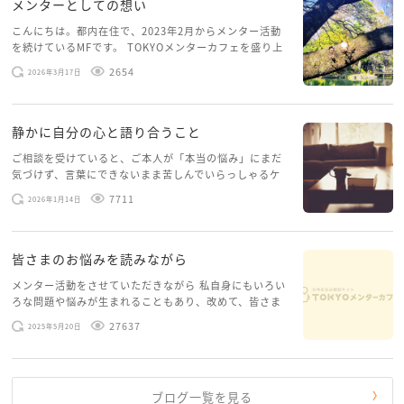
メンターとしての想い
こんにちは。都内在住で、2023年2月からメンター活動
を続けているMFです。 TOKYOメンターカフェを盛り上
げたいという想いから、勇気を出して初めてブログを投
2654
2026年3月17日
稿してみようと思います。少し自分のことを書いてみま
す。 心に […]
静かに自分の心と語り合うこと
ご相談を受けていると、ご本人が「本当の悩み」にまだ
気づけず、言葉にできないまま苦しんでいらっしゃるケ
ースがありますお悩みというのは、心の深いところ（深
7711
2026年1月14日
層心理）に触れることで、まったく違う角度から解決の
糸口が見えてくること […]
皆さまのお悩みを読みながら
メンター活動をさせていただきながら 私自身にもいろい
ろな問題や悩みが生まれることもあり、改めて、皆さま
のお悩みを読みながら 「みんな、もがいてる。わたし
27637
2025年5月20日
だけじゃないんだな」と、逆に励まされるような日々で
す。 もう、わたし […]
ブログ一覧を見る