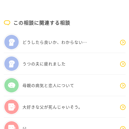
られました。うつ病と診断され、希死念慮まである
今、これ以上お母様のお世話や機嫌取りを続けるの
は、文字通り命に関わる危険な状態です。限界を迎え
この相談に関連する相談
ている娘さんのためにも、今すぐお母様と物理的・心
理的な距離を置く選択をして良いです。
具体的に今すぐできる、現実的な解決策を3つご提案さ
どうしたら良いか、わからない…
せていただきますね。
1. 病院の「医療ソーシャルワーカー」に相談
現在お母様が入院している病院には、生活や退院後の
うつの夫に疲れました
相談に乗ってくれるソーシャルワーカーがいます。
「自身がうつ病で介護が一切できないこと」「子供た
ちも限界で同居は困難なこと」を正直に伝えてみてく
母親の病気と恋人について
ださい。人工透析が必要な状態であれば、退院後にそ
のまま受け入れてくれる医療型の施設や、介護施設へ
の入所手続きを病院側と一緒に進めることができま
大好きな父が死んじゃいそう。
す。
2. ケースワーカー（福祉事務所）へ相談する
生活保護を受給されているとのことですので、担当の
父