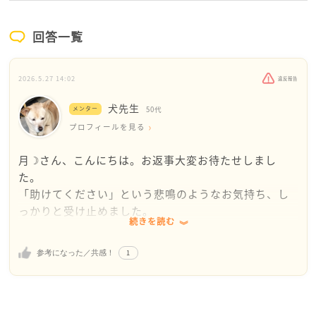
回答一覧
2026.5.27 14:02
違反報告
犬先生
メンター
50代
プロフィールを見る
月☽さん、こんにちは。お返事大変お待たせしまし
た。
「助けてください」という悲鳴のようなお気持ち、し
っかりと受け止めました。
続きを読む
まず、お伝えしたいのは、病気が悪化した高齢の母親
を一人にして離れることは、決して悪いことではあり
1
参考になった／共感！
ません。自分や子供たちの命、そして心を最優先にす
ることは、親として、一人の人間として当然の権利で
す。
月☽さんはこれまで、お母様の理不尽にずっと耐えてこ