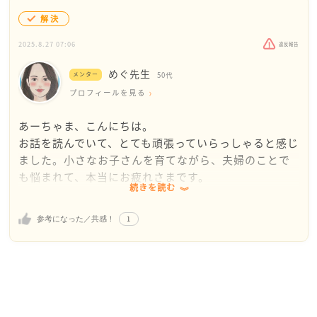
解決
2025.8.27 07:06
違反報告
めぐ先生
メンター
50代
プロフィールを見る
あーちゃま、こんにちは。
お話を読んでいて、とても頑張っていらっしゃると感じ
ました。小さなお子さんを育てながら、夫婦のことで
も悩まれて、本当にお疲れさまです。
続きを読む
「自己中なのかな…」とご自身を責めすぎなくても大
1
参考になった／共感！
丈夫ですよ。子育て中は睡眠不足や心身の疲れから、
つい言葉がきつくなったり、思ったように受け答えで
きなかったりすることは、誰にでもあることなんで
す。
ご主人の言葉はとても辛いと思いますが、あーちゃま