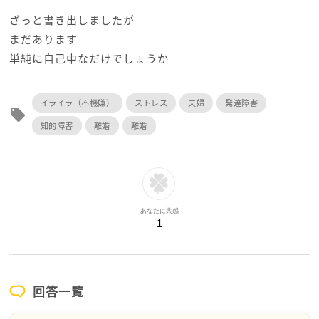
ざっと書き出しましたが
まだあります
単純に自己中なだけでしょうか
イライラ（不機嫌）
ストレス
夫婦
発達障害
local_offer
知的障害
離婚
離婚
あなたに共感
1
回答一覧