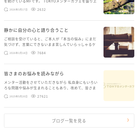
を続けているMFです。 TOKYOメンターカフェを盛り上
げたいという想いから、勇気を出して初めてブログを投
2632
2026年3月17日
稿してみようと思います。少し自分のことを書いてみま
す。 心に […]
静かに自分の心と語り合うこと
ご相談を受けていると、ご本人が「本当の悩み」にまだ
気づけず、言葉にできないまま苦しんでいらっしゃるケ
ースがありますお悩みというのは、心の深いところ（深
7684
2026年1月14日
層心理）に触れることで、まったく違う角度から解決の
糸口が見えてくること […]
皆さまのお悩みを読みながら
メンター活動をさせていただきながら 私自身にもいろい
ろな問題や悩みが生まれることもあり、改めて、皆さま
のお悩みを読みながら 「みんな、もがいてる。わたし
27621
2025年5月20日
だけじゃないんだな」と、逆に励まされるような日々で
す。 もう、わたし […]
ブログ一覧を見る