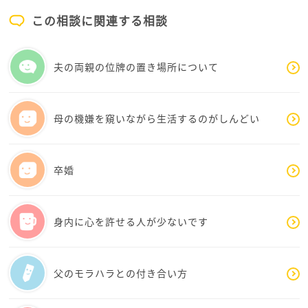
を否定しているわけではなく、「わかってほしい」
この相談に関連する相談
「こうしてほしい」という気持ちの表れでもあるのか
もしれませんね。大切なのは、完璧に直そうとするこ
とよりも、「歩み寄ろうとする気持ち」を見せること
夫の両親の位牌の置き場所について
だと思います。
例えば、
母の機嫌を窺いながら生活するのがしんどい
・会話の前に「ちょっと聞いてもいい？」と一呼吸置
いてみること
・返事をするときは「そうなんだね」「ありがとう」
卒婚
など、共感を先に伝えてみること
・忘れてしまったときは「ごめんね、もう一度教えて
くれる？」と素直にお願いすること
身内に心を許せる人が少ないです
小さな工夫を少しずつ重ねることで、関係も少しずつ
変わっていくかもしれません。焦らず、あーちゃまの
父のモラハラとの付き合い方
ペースで大丈夫ですよ。