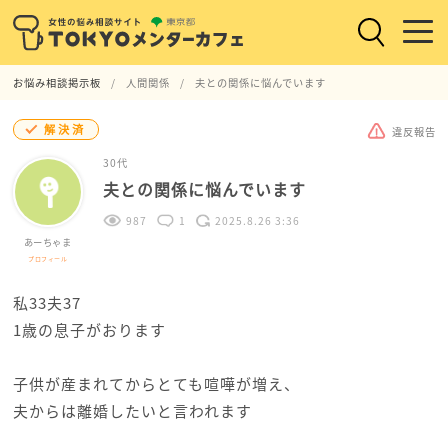
お悩み相談掲示板
人間関係
夫との関係に悩んでいます
解決済
違反報告
30代
夫との関係に悩んでいます
987
1
2025.8.26 3:36
あーちゃま
プロフィール
私33夫37
1歳の息子がおります
子供が産まれてからとても喧嘩が増え、
夫からは離婚したいと言われます