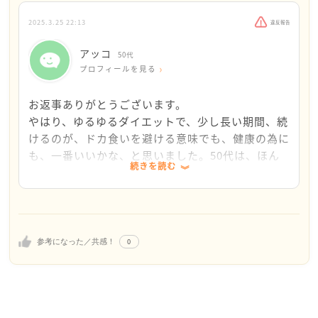
ゆるゆるなら夜9時以降は食べないようにする、または
食べてもカロリーの低い物にするなど。
2025.3.25 22:13
違反報告
しっかり管理なら一日一回同じ時間に体重を測って
食べ物の内容を考える、という感じでしょうか。
アッコ
50代
私も感じるのですが、代謝が落ちて痩せにくい年代で
プロフィールを見る
す。
短期間で結果を出すのは難しいですよね。
お返事ありがとうございます。
糖質を制限してしまうと逆に痩せませんので、
やはり、ゆるゆるダイエットで、少し長い期間、続
バランスの良い(言うのは簡単ですが、タンパク質多め)
けるのが、ドカ食いを避ける意味でも、健康の為に
食事にすると白米を食べていても痩せます。
も、一番いいかな、と思いました。50代は、ほん
続きを読む
私がそうでした。あとは駅一つ分歩くのもおすすめで
とに痩せにくいですから、焦らずに、痩せにくいの
す。
が当たり前という気持ちで過ごせたらいいと思いま
おっしゃる通り、食べたい物も食べられなくなること
す。あとは、ダイエットに
を考えてしまうと頑張り過ぎるのもおかしな話です
支配されないようにメンタルを保ちたいです。
が、
0
参考になった／共感！
健康のために、数ヶ月やってみるのも良いと思いま
す。
ストレスにならないよう、チートデイを作ってみると
案外うまくいく事もあるようです。