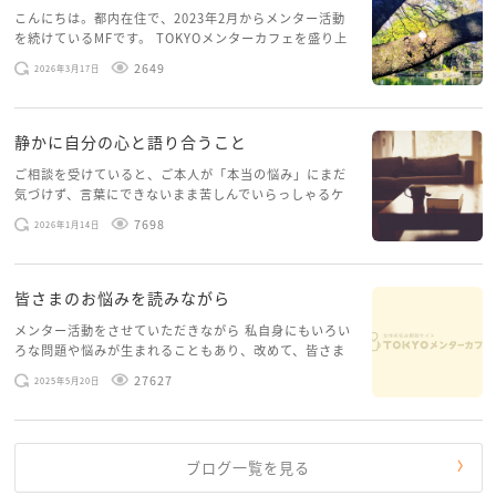
こんにちは。都内在住で、2023年2月からメンター活動
を続けているMFです。 TOKYOメンターカフェを盛り上
げたいという想いから、勇気を出して初めてブログを投
2649
2026年3月17日
稿してみようと思います。少し自分のことを書いてみま
す。 心に […]
静かに自分の心と語り合うこと
ご相談を受けていると、ご本人が「本当の悩み」にまだ
気づけず、言葉にできないまま苦しんでいらっしゃるケ
ースがありますお悩みというのは、心の深いところ（深
7698
2026年1月14日
層心理）に触れることで、まったく違う角度から解決の
糸口が見えてくること […]
皆さまのお悩みを読みながら
メンター活動をさせていただきながら 私自身にもいろい
ろな問題や悩みが生まれることもあり、改めて、皆さま
のお悩みを読みながら 「みんな、もがいてる。わたし
27627
2025年5月20日
だけじゃないんだな」と、逆に励まされるような日々で
す。 もう、わたし […]
ブログ一覧を見る