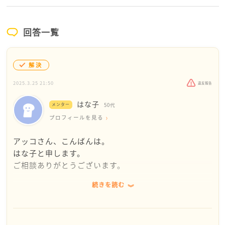
回答一覧
解決
2025.3.25 21:50
違反報告
はな子
メンター
50代
プロフィールを見る
アッコさん、こんばんは。
はな子と申します。
ご相談ありがとうございます。
続きを読む
ゆるゆるダイエットが良いか、しっかりめダイエット
をやってみるのか？どちらか決めて少し長い期間続け
られると良いですね。