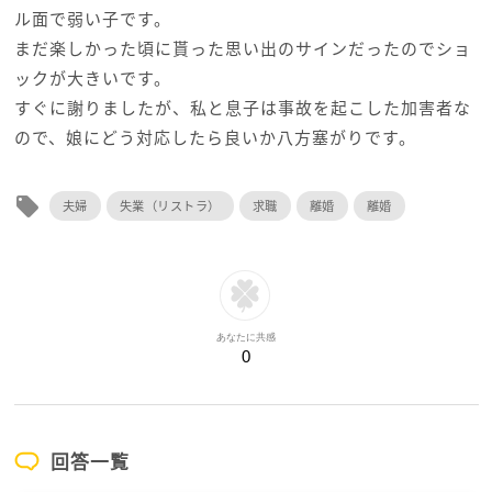
ル面で弱い子です。
まだ楽しかった頃に貰った思い出のサインだったのでショ
ックが大きいです。
すぐに謝りましたが、私と息子は事故を起こした加害者な
ので、娘にどう対応したら良いか八方塞がりです。
local_offer
夫婦
失業（リストラ）
求職
離婚
離婚
あなたに共感
0
回答一覧