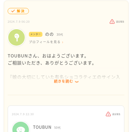
解決
2024.7.9 06:20
違反報告
のの
メンター
30代
プロフィールを見る
TOUBUNさん、おはようございます。
ご相談いただき、ありがとうございます。
『娘の大切にしていた有名ショコラティエのサイン入
続きを読む
りの箱を誤って捨ててしまいました。ゴミ箱に入れた
のは息子（弟）、ゴミに出したのは私です。』とのこ
と。
大切にしていたものだから、娘さんの動揺とショック
2024.7.9 22:30
違反報告
は大きいと思いますが、誰でも間違うことはありま
す。謝罪もしているので、娘さんは理解してくれると
TOUBUN
50代