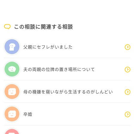
いつまで経っても母と娘の悩みは尽きませんね
た。私もお役に立てたようで嬉しいです。
（笑）
この度は早々の暖かいメッセージありがとうござい
この相談に関連する相談
ました。
暑い日が続きますが、ののさんどうぞお体ご自愛下
父親にセフレがいました
さい。
夫の両親の位牌の置き場所について
母の機嫌を窺いながら生活するのがしんどい
卒婚