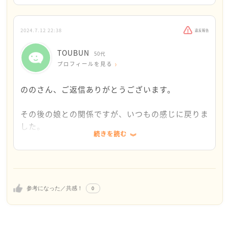
そうですよね。相手の大切なものを知っていなが
ら、間違えて捨ててしまったら心が痛いですよね。
2024.7.12 22:38
違反報告
TOUBUN
でも、そのことがきっかけでTOUBUNさんは『秋
50代
プロフィールを見る
になったらそのショコラティエのお店のアフタヌー
ンティーに娘を誘おうと思います。』とご提案され
ののさん、ご返信ありがとうございます。
ています。
その後の娘との関係ですが、いつもの感じに戻りま
今お仕事のことで悩まれている娘さんにとって、お
した。
気に入りのお店のアフタヌーンティーで過ごすひと
続きを読む
娘も大人です。色々葛藤もあったでしょうが、私を
ときは、きっと良い気分転換になると思います。
許してくれました。
そしてまた1つ、TOUBUNさんとの思い出が増えま
息子もお詫びに今度娘の好きな何かを買うと言って
すね。
ます。
毎日他愛のない事で笑い合う、自分は幸せ者だと思
素敵なご提案をされる、娘さん想いのTOUBUNさ
0
参考になった／共感！
います。
んだなと感じました。
ののさんは多分娘と同世代？でしょうか？若い方の
アドバイスはとても助かりました。
初めてのご相談をいただき、ありがとうございまし