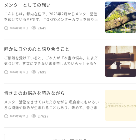
メンターとしての想い
こんにちは。都内在住で、2023年2月からメンター活動
を続けているMFです。 TOKYOメンターカフェを盛り上
げたいという想いから、勇気を出して初めてブログを投
2649
2026年3月17日
稿してみようと思います。少し自分のことを書いてみま
す。 心に […]
静かに自分の心と語り合うこと
ご相談を受けていると、ご本人が「本当の悩み」にまだ
気づけず、言葉にできないまま苦しんでいらっしゃるケ
ースがありますお悩みというのは、心の深いところ（深
7699
2026年1月14日
層心理）に触れることで、まったく違う角度から解決の
糸口が見えてくること […]
皆さまのお悩みを読みながら
メンター活動をさせていただきながら 私自身にもいろい
ろな問題や悩みが生まれることもあり、改めて、皆さま
のお悩みを読みながら 「みんな、もがいてる。わたし
27627
2025年5月20日
だけじゃないんだな」と、逆に励まされるような日々で
す。 もう、わたし […]