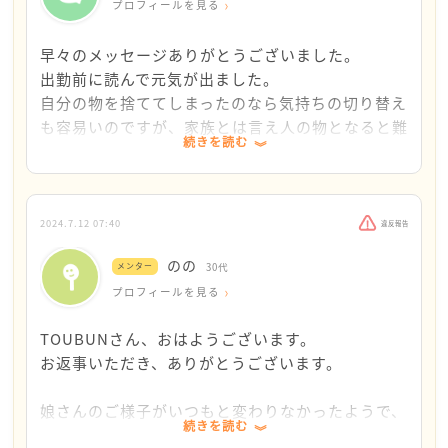
思いますが…。その後の娘さんの反応はどうだったの
プロフィールを見る
でしょうか？
早々のメッセージありがとうございました。
『娘は理不尽な理由で解雇されて求職中ですが、元々
出勤前に読んで元気が出ました。
メンタル面で弱い子です。』の内容から、娘さんの様
自分の物を捨ててしまったのなら気持ちの切り替え
子で気になるところがあり、そちらを心配されている
も容易いのですが、家族とは言え人の物となると難
続きを読む
のかな？と私は思いました。
しいですね。
夜帰宅したらいつも通りの娘が迎えてくれたのでホ
親としても娘さんの仕事のことは気になるし心配にな
ッとしました。
りますよね。
秋になったらそのショコラティエのお店のアフタヌ
2024.7.12 07:40
違反報告
ーンティーに娘を誘おうと思います。
のの
メンター
30代
初めてこちらに書き込みましたが、凄く力になりま
プロフィールを見る
した。
TOUBUNさん、おはようございます。
お返事いただき、ありがとうございます。
娘さんのご様子がいつもと変わりなかったようで、
続きを読む
安心しました。