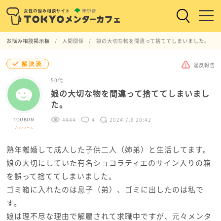
お悩み相談掲示板
人間関係
娘の大切な物を間違って捨ててしまいました。
解決済
違反報告
50代
娘の大切な物を間違って捨ててしまいまし
た。
TOUBUN
4444
4
2024.7.8 20:42
プロフィール
熟年離婚して成人した子供二人（姉弟）と生活してます。
娘の大切にしていた有名ショコラティエのサイン入りの箱
を誤って捨ててしまいました。
ゴミ箱に入れたのは息子（弟）、ゴミに出したのは私で
す。
娘は理不尽な理由で解雇されて求職中ですが、元々メンタ