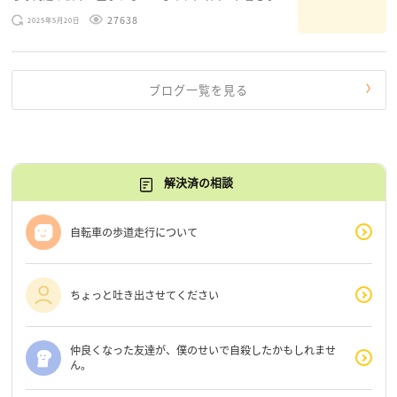
のお悩みを読みながら 「みんな、もがいてる。わたし
27638
2025年5月20日
だけじゃないんだな」と、逆に励まされるような日々で
す。 もう、わたし […]
ブログ一覧を見る
解決済の相談
自転車の歩道走行について
ちょっと吐き出させてください
仲良くなった友達が、僕のせいで自殺したかもしれませ
ん。