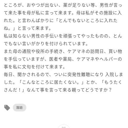
ところが、おやつが出ない、薬が足りない等、男性が言っ
て来た事を母が私に言って来ます。母は私がその施設に入
れた。と言わんばかりに「とんでもないところに入れた
ね。」と言って来ます。
私は知らない男性の手伝いを頑張ってやったものの、とん
でもない言いがかりを付けられています。
また母の通院や役所の手続き、ケアマネの訪問日、買い物
を手伝っていますが、医者や薬局、ケアマネやヘルパーの
事を私に文句を付けて来ます。
毎日、聞かされるので、ついに突発性難聴になり 入院しま
した。「こんなところに居たくない。」とか、「もうたく
さんだ！」なんて事を言って来る親ってどうですか？
local_offer
難聴