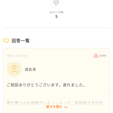
あなたに共感
5
回答一覧
2023.1.31 23:16
違反報告
退会済
ご相談ありがとうございます。遅れました。
要介護３のお母様がいらっしゃって、相談者さまが知
続きを読む
らない男性のお世話やお母様のお世話をしているの