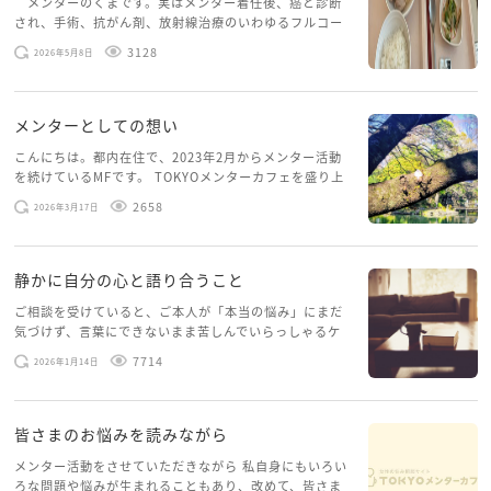
メンターのくまです。実はメンター着任後、癌と診断
され、手術、抗がん剤、放射線治療のいわゆるフルコー
スを体験していて、しばらくメンターカフェに来られて
3128
2026年5月8日
いませんでした。体力だけでなく、気力も落ちパソコン
を開くこともできない […]
メンターとしての想い
こんにちは。都内在住で、2023年2月からメンター活動
を続けているMFです。 TOKYOメンターカフェを盛り上
げたいという想いから、勇気を出して初めてブログを投
2658
2026年3月17日
稿してみようと思います。少し自分のことを書いてみま
す。 心に […]
静かに自分の心と語り合うこと
ご相談を受けていると、ご本人が「本当の悩み」にまだ
気づけず、言葉にできないまま苦しんでいらっしゃるケ
ースがありますお悩みというのは、心の深いところ（深
7714
2026年1月14日
層心理）に触れることで、まったく違う角度から解決の
糸口が見えてくること […]
皆さまのお悩みを読みながら
メンター活動をさせていただきながら 私自身にもいろい
ろな問題や悩みが生まれることもあり、改めて、皆さま