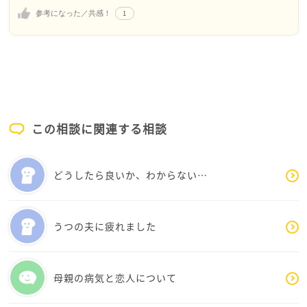
に、本意でないことを言われてしまい、体（耳）を壊
1
参考になった／共感！
されたということですよね。
私自身、詳しくないもので要介護３を調べたら施設入
所も検討出来るほどの状態とネットに書いてあったの
で、まずはケアマネさんなど、介護の専門的第三者に
ご相談されてみてはどうでしょうか？
この相談に関連する相談
本来であれば距離を取られたいのかな、とお見受けし
たのですが、難しそうな場合はあると思いまして、
そういう場合は、心もち、考え方、聞き流し方など、
どうしたら良いか、わからない…
専門の方にアドバイスもらえたら、幾分、負担が軽く
ならないかなと素人ながら感じました。
うつの夫に疲れました
私も介護の経験ありますが、妙に理不尽に怒ってこら
れたときは、まともに聞かず、半ば無視して距離を取
母親の病気と恋人について
った記憶があります。それがよかったのか、今ではよ
くわかりませんが、時折、話せる人（私の場合は家