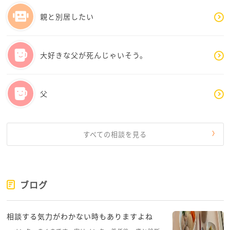
族）に話して、自分の気持ちを軽くしてもらったり、
親と別居したい
かかりつけのお医者さんに聞いたりしたことはありま
す。そういうとき、どこまで本人に伝えられるのか、
わかってもらえるのか、認知力の面からも教えてもら
大好きな父が死んじゃいそう。
い、アドバイスもらえたら、また違うのかなと、私は
思いました。家族がいなかったら、介護の家族の集ま
りも探せばあると聞いたことがあります。ヒントをも
父
らえるかもしれません。
お身体、出来るだけ、お大事にされてください。
すべての相談を見る
ブログ
相談する気力がわかない時もありますよね