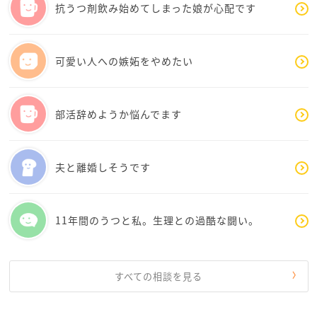
これから先、自分はどうなってしまうのだろうという
抗うつ剤飲み始めてしまった娘が心配です
不安はありませんか？
また、お母さんが過干渉でヒステリック、お父さんは
可愛い人への嫉妬をやめたい
単身赴任中遊んでしまって…ということですが、「早
く離婚してと言っていますがお金が絡むので中々進ま
ないみたいです。」とは、お父さんに言っているので
部活辞めようか悩んでます
すか？
離婚後お父さんと暮らしたいと思っているのですか？
夫と離婚しそうです
かのんさんのご家庭自信に沢山不満を持っているので
すか？
11年間のうつと私。生理との過酷な闘い。
かのんさんの投稿を拝見する限り、ご自身がかなり混
沌としている状態なのかな？と思われます…
自分の気持ちを整理したいということですが、「学校
すべての相談を見る
生活」「家庭」「遊び」などジャンルを分けて、それ
ぞれ何が嫌なのか、何が問題なのかを紙にひたすら書