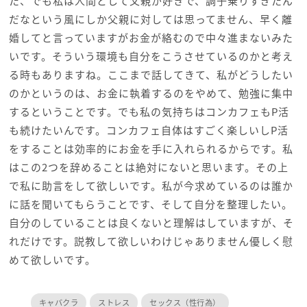
た、でも私は人間として父親が好きで、調子乗りすぎたん
だなという風にしか父親に対しては思ってません、早く離
婚してと言っていますがお金が絡むので中々進まないみた
いです。そういう環境も自分をこうさせているのかと考え
る時もありますね。ここまで話してきて、私がどうしたい
のかというのは、お金に執着するのをやめて、勉強に集中
するということです。でも私の気持ちはコンカフェもP活
も続けたいんです。コンカフェ自体はすごく楽しいしP活
をすることは効率的にお金を手に入れられるからです。私
はこの2つを辞めることは絶対にないと思います。その上
で私に助言をして欲しいです。私が今求めているのは誰か
に話を聞いてもらうことです、そして自分を整理したい。
自分のしていることは良くないと理解はしていますが、そ
れだけです。説教して欲しいわけじゃありません優しく慰
めて欲しいです。
キャバクラ
ストレス
セックス（性行為）