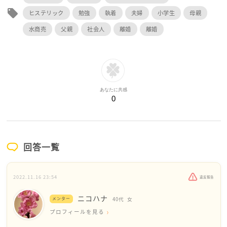
local_offer
ヒステリック
勉強
執着
夫婦
小学生
母親
水商売
父親
社会人
離婚
離婚
あなたに共感
0
回答一覧
2022.11.16 23:54
違反報告
ニコハナ
メンター
40代
女
プロフィールを見る