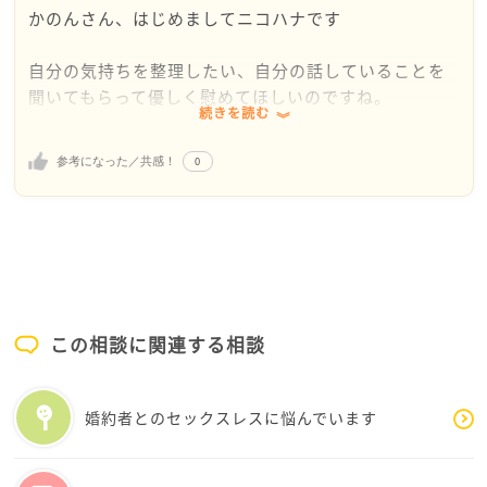
かのんさん、はじめましてニコハナです
自分の気持ちを整理したい、自分の話していることを
聞いてもらって優しく慰めてほしいのですね。
続きを読む
中学の時にオール5ということはかなり良い高校に進ま
0
参考になった／共感！
れたのではないでしょうか？
かなり良い高校に進むと、成績の良い子達が揃うの
で、今まで優等生だった子達もレベルの高い高校では
普通の子になってしまったりしますよね
高校の勉強などについてなどの悩みはないですか？
この相談に関連する相談
かのんさんは、好奇心がとても強い方なのですね
婚約者とのセックスレスに悩んでいます
悪いこともわかっているのにそちらに向かってしまって
いるのですね