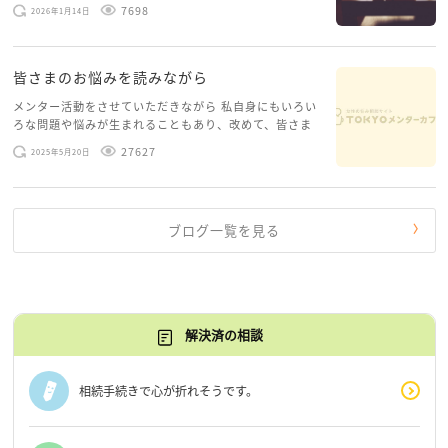
ースがありますお悩みというのは、心の深いところ（深
7698
2026年1月14日
層心理）に触れることで、まったく違う角度から解決の
糸口が見えてくること […]
皆さまのお悩みを読みながら
メンター活動をさせていただきながら 私自身にもいろい
ろな問題や悩みが生まれることもあり、改めて、皆さま
のお悩みを読みながら 「みんな、もがいてる。わたし
27627
2025年5月20日
だけじゃないんだな」と、逆に励まされるような日々で
す。 もう、わたし […]
ブログ一覧を見る
解決済の相談
相続手続きで心が折れそうです。