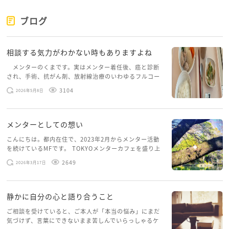
き出してみてください。
そのうち、それぞれから真の問題が浮かび上がってく
ブログ
るのではないかな？と思います。
自分は本来何をすべきなのか、問題を解決するにはど
相談する気力がわかない時もありますよね
うしたら良いか考えてみてください。
メンターのくまです。実はメンター着任後、癌と診断
され、手術、抗がん剤、放射線治療のいわゆるフルコー
考えてもわからない時は、周りの人やこのカフェで相
スを体験していて、しばらくメンターカフェに来られて
談してみてくださいね^ - ^
3104
2026年5月8日
いませんでした。体力だけでなく、気力も落ちパソコン
を開くこともできない […]
メンターとしての想い
こんにちは。都内在住で、2023年2月からメンター活動
を続けているMFです。 TOKYOメンターカフェを盛り上
げたいという想いから、勇気を出して初めてブログを投
2649
2026年3月17日
稿してみようと思います。少し自分のことを書いてみま
す。 心に […]
静かに自分の心と語り合うこと
ご相談を受けていると、ご本人が「本当の悩み」にまだ
気づけず、言葉にできないまま苦しんでいらっしゃるケ