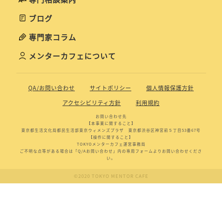
ブログ
専門家コラム
メンターカフェについて
QA/お問い合わせ
サイトポリシー
個人情報保護方針
アクセシビリティ方針
利用規約
お問い合わせ先
【本事業に関すること】
東京都生活文化局都民生活部東京ウィメンズプラザ 東京都渋谷区神宮前５丁目53番67号
【操作に関すること】
TOKYOメンターカフェ運営事務局
ご不明な点等がある場合は「Q/Aお問い合わせ」内の専用フォームよりお問い合わせくださ
い。
©2020 TOKYO MENTOR CAFE