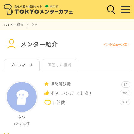
メンター紹介
タソ
メンター紹介
インタビュー記事
プロフィール
回答した相談
相談解決数
87
参考になった／共感！
205
回答数
516
タソ
30代
女性