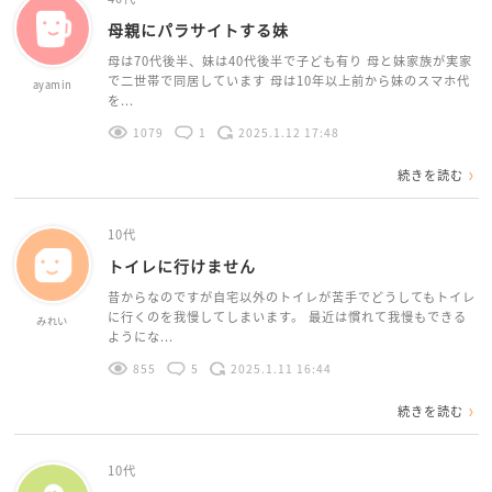
母親にパラサイトする妹
母は70代後半、妹は40代後半で子ども有り 母と妹家族が実家
で二世帯で同居しています 母は10年以上前から妹のスマホ代
ayamin
を...
1079
1
2025.1.12 17:48
続きを読む
10代
トイレに行けません
昔からなのですが自宅以外のトイレが苦手でどうしてもトイレ
に行くのを我慢してしまいます。 最近は慣れて我慢もできる
みれい
ようにな...
855
5
2025.1.11 16:44
続きを読む
10代