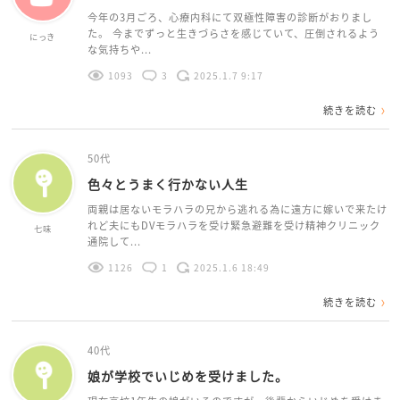
今年の3月ごろ、心療内科にて双極性障害の診断がおりまし
た。 今までずっと生きづらさを感じていて、圧倒されるよう
にっき
な気持ちや...
1093
3
2025.1.7 9:17
続きを読む
50代
色々とうまく行かない人生
両親は居ないモラハラの兄から逃れる為に遠方に嫁いで来たけ
れど夫にもDVモラハラを受け緊急避難を受け精神クリニック
七味
通院して...
1126
1
2025.1.6 18:49
続きを読む
40代
娘が学校でいじめを受けました。