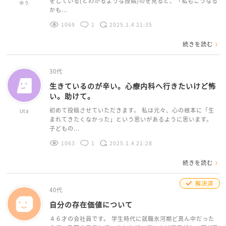
をしている(とわかるような投稿)のを見ると、「私もこうなる
ゆう
かも...
1069
1
2025.1.4 21:35
続きを読む
30代
生きているのが辛い。心療内科へ行きたいけど怖
い。助けて。
初めて投稿させていただきます。 私は元々、心の根本に「生
Uta
まれてきたくなかった」という思いがあるように思います。
子どもの...
1063
1
2025.1.4 21:28
続きを読む
解決済
40代
自分の存在価値について
４６才の会社員です。 学生時代に就職氷河期ど真ん中だった