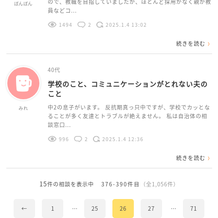
ので、教職を目指していましたが、ほとんど採用がなく親が教
ぼんぼん
員などコ...
1494
2
2025.1.4 13:02
続きを読む
40代
学校のこと、コミュニケーションがとれない夫の
こと
中2の息子がいます。 反抗期真っ只中ですが、学校でカッとな
みれ
ることが多く友達とトラブルが絶えません。 私は自治体の相
談窓口...
996
2
2025.1.4 12:36
続きを読む
15
件の相談を表示中
376-390件目
（全1,056件）
←
1
…
25
26
27
…
71