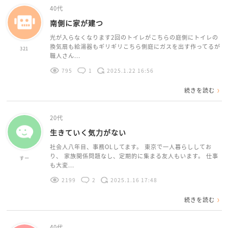
40代
南側に家が建つ
光が入らなくなります2回のトイレがこちらの庭側にトイレの
換気扇も給湯器もギリギリこちら側庭にガスを出す作ってるが
321
職人さん...
795
1
2025.1.22 16:56
続きを読む
20代
生きていく気力がない
社会人八年目、事務OLしてます。 東京で一人暮らししてお
り、 家族関係問題なし、定期的に集まる友人もいます。 仕事
すー
も大変...
2199
2
2025.1.16 17:48
続きを読む
40代