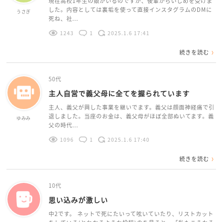
現在高校1年生の娘がいるのですが、後輩からいじめを受けま
した。内容としては裏垢を使って直接インスタグラムのDMに
うさぎ
死ね、社...
1243
1
2025.1.6 17:41
続きを読む
50代
主人自営で義父母に全てを握られています
主人、義父が興した事業を継いでます。義父は顔面神経痛で引
退しました。当座のお金は、義父母がほぼ全部ぬいてます。義
ゆみみ
父の時代...
1096
1
2025.1.6 17:40
続きを読む
10代
思い込みが激しい
中2です。 ネットで死にたいって呟いていたり、リストカット