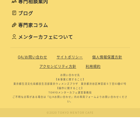
専門相談案内
ブログ
専門家コラム
メンターカフェについて
QA/お問い合わせ
サイトポリシー
個人情報保護方針
アクセシビリティ方針
利用規約
お問い合わせ先
【本事業に関すること】
東京都生活文化局都民生活部東京ウィメンズプラザ 東京都渋谷区神宮前５丁目53番67号
【操作に関すること】
TOKYOメンターカフェ運営事務局
ご不明な点等がある場合は「Q/Aお問い合わせ」内の専用フォームよりお問い合わせくださ
い。
©2020 TOKYO MENTOR CAFE