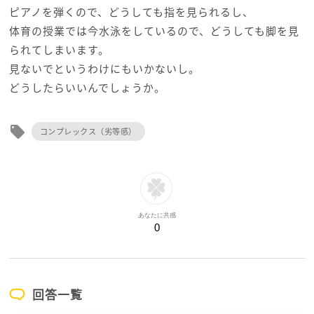
ピアノを弾くので、どうしても指を見られるし、
体育の授業では今水泳をしているので、どうしても脚を見
られてしまいます。
見ないでというわけにもいかないし。
どうしたらいいんでしょうか。
local_offer
コンプレックス（劣等感）
あなたに共感
0
回答一覧