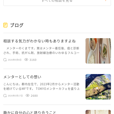
すべての相談を見る
ブログ
相談する気力がわかない時もありますよね
メンターのくまです。実はメンター着任後、癌と診断
され、手術、抗がん剤、放射線治療のいわゆるフルコー
スを体験していて、しばらくメンターカフェに来られて
3160
2026年5月8日
いませんでした。体力だけでなく、気力も落ちパソコン
を開くこともできない […]
メンターとしての想い
こんにちは。都内在住で、2023年2月からメンター活動
を続けているMFです。 TOKYOメンターカフェを盛り上
げたいという想いから、勇気を出して初めてブログを投
2680
2026年3月17日
稿してみようと思います。少し自分のことを書いてみま
す。 心に […]
静かに自分の心と語り合うこと