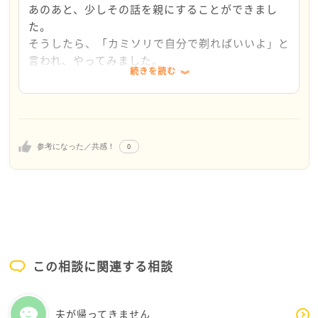
水泳授業で水着着用なので、身体中の毛が気になり過
あのあと、少しその話を親にすることができまし
ぎて見るたびに病みますよね…
た。
そうしたら、「カミソリで自分で剃ればいいよ」と
今はまだ中学生なので、美容脱毛などをしても、これ
言われ、やってみました。
続きを読む
からの成長過程もまだあり、ホルモンバランスが変わ
結果、特に脚などが思った以上にきれいになって、
るので、お金をかける医療脱毛美容脱毛はおすすめし
よかったです。
ません。
しばらくはこの方法で対策していこうと思います。
今、出来る事は、ドラストで売ってる、脱色剤や脱毛
ありがとうございました。
クリームで対応するのが良いと思います。
0
参考になった／共感！
高校卒業以降、就職する、アルバイトをするなどをし
て、お金を貯めて、そこから医療脱毛美容脱毛をする
事を考えてみてはどうでしょうか？
気にしないでと言っても気になるのは分かります。で
も、気にしすぎても毛はある日突然なくなるわけでは
この相談に関連する相談
ないので、刺激の少ない脱毛クリームなどで目立たな
くさせれば、今よりは全然ましになるので、変えられ
夫が帰ってきません
ない事を嘆くより、今出来る対応をして、自力で医療