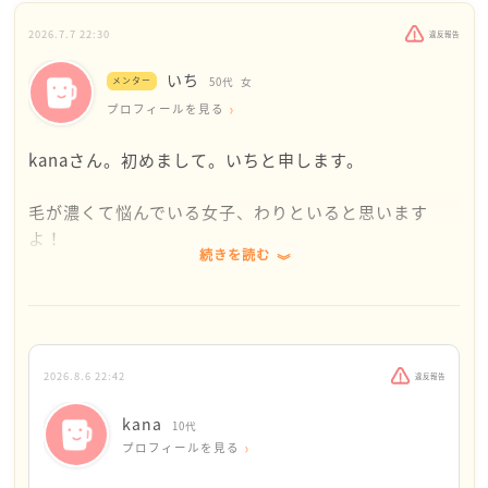
2026.7.7 22:30
違反報告
いち
メンター
50代
女
プロフィールを見る
kanaさん。初めまして。いちと申します。
毛が濃くて悩んでいる女子、わりといると思います
よ！
続きを読む
私もそうでしたし、私の娘もそうで、中学生くらいの
時から大きな悩みでした。
ホルモンバランス、体質、遺伝的要素などで、そうな
ってしまい、なんでこんな風に生まれてしまったのか
と恨みました。
2026.8.6 22:42
違反報告
なので、kanaさんの気持ちすごく理解できます！
kana
10代
ピアノでその度に指を見てるし、今はスマホを持って
プロフィールを見る
てその度に指も見えますから余計に気になりますね。