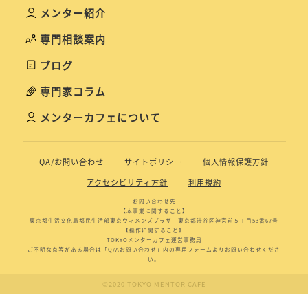
メンター紹介
専門相談案内
ブログ
専門家コラム
メンターカフェについて
QA/お問い合わせ
サイトポリシー
個人情報保護方針
アクセシビリティ方針
利用規約
お問い合わせ先
【本事業に関すること】
東京都生活文化局都民生活部東京ウィメンズプラザ 東京都渋谷区神宮前５丁目53番67号
【操作に関すること】
TOKYOメンターカフェ運営事務局
ご不明な点等がある場合は「Q/Aお問い合わせ」内の専用フォームよりお問い合わせくださ
い。
©2020 TOKYO MENTOR CAFE