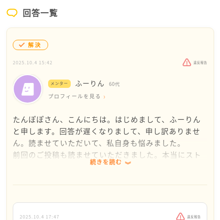
回答一覧
解決
2025.10.4 15:42
違反報告
ふーりん
メンター
60代
プロフィールを見る
たんぽぽさん、こんにちは。はじめまして、ふーりん
と申します。回答が遅くなりまして、申し訳ありませ
ん。読ませていただいて、私自身も悩みました。
前回のご投稿も読ませていただきました。本当にスト
続きを読む
レスのたまる日々、お疲れ様です。血のつながったご
両親だからこそ、よけいに許せない気持ちになるのか
もしれませんね。よく我慢されていますね。頭が下が
ります。
思ったのは、ご両親の年齢から、また、同居以前はそ
2025.10.4 17:47
違反報告