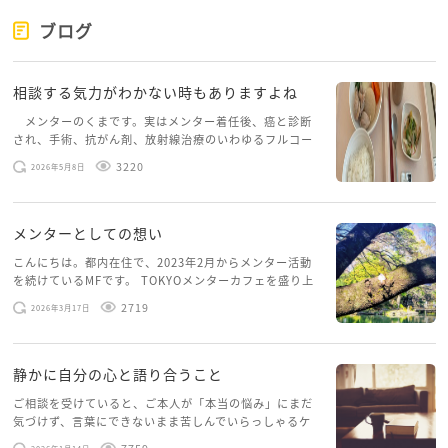
ブログ
相談する気力がわかない時もありますよね
メンターのくまです。実はメンター着任後、癌と診断
され、手術、抗がん剤、放射線治療のいわゆるフルコー
スを体験していて、しばらくメンターカフェに来られて
3220
2026年5月8日
いませんでした。体力だけでなく、気力も落ちパソコン
を開くこともできない […]
メンターとしての想い
こんにちは。都内在住で、2023年2月からメンター活動
を続けているMFです。 TOKYOメンターカフェを盛り上
げたいという想いから、勇気を出して初めてブログを投
2719
2026年3月17日
稿してみようと思います。少し自分のことを書いてみま
す。 心に […]
静かに自分の心と語り合うこと
ご相談を受けていると、ご本人が「本当の悩み」にまだ
気づけず、言葉にできないまま苦しんでいらっしゃるケ
ースがありますお悩みというのは、心の深いところ（深
7759