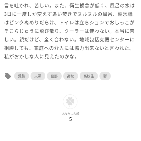
言を吐かれ、苦しい。また、衛生観念が低く、風呂の水は
3日に一度しか変えず追い焚きでヌルヌルの風呂、製氷機
はピンクぬめりだらけ、トイレは立ちションでおしっこが
そこらじゅうに飛び散り、クーラーは使わない。本当に苦
しい。親だけど、全く合わない。地域包括支援センターに
相談しても、家庭への介入には協力出来ないと言われた。
私がおかしな人に見えたのかな。
local_offer
受験
夫婦
旦那
高校
高校生
鬱
あなたに共感
5