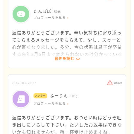
れで問題なく二人で暮らしていらしたのだろうと思わ
れることから、ご両親の生活態度を改めるのは難しい
たんぽぽ
50代
気がします。では、どうするか？本当に難しくて、私
プロフィールを見る
自身も悩みました。息子さんは又引っ越しするのは落
ち着かなくて嫌だ、とのことですから、とりあえずた
返信ありがとうございます。辛い気持ちに寄り添っ
んぽぽさんだけでも家を出られたら、と思います。お
てもらえるメッセージをもらえて、少し、スゥーと
金はかかりますが、近くに一人用のアパートなど（レ
心が軽くなりました。多分、今の状態は息子が卒業
オパレスなど、家具付きのものがあればいいですね）
する来年3月6日まで変えられないのは分かっている
続きを読む
を借りて、息子さんとはコミュニケーションをとりな
んです。引っ越しさえすれば解放されるのも分かっ
がら、タンポポさんはご両親の家に立ち入らない、と
ています。でも、たまに、毎日同じように怒鳴られ
いった方法ぐらいしか思い浮かびませんでした。
たりずっと小言や不満を言われ続けていると、母を
たんぽぽさん、息子さんのことはご心配でしょうが、
殺したくなる感情が湧きます。でも、この人を殺し
2025.10.4 20:07
違反報告
もう高校3年生なのですから、ある程度自分のことは自
たら、大切な息子の人生が壊れてしまうと思って、
ふーりん
分でできるものと思います。ご両親の家から出るのが
メンター
60代
息子の事だけ思って我慢してします。母と一緒にい
無理であれば、たんぽぽさんご自身のため、時々夫さ
プロフィールを見る
る時間を少しでも減らす努力もしています。でも、
んのところにいかれたり、なるべく家の外に気持ちが
母は変えられない。分かっているんです。でも、こ
返信ありがとうございます。おつらい時はどうぞ吐
行くようにしていただきたいと思います。たんぽぽさ
こに書いてしまいます。寄り添っていただき救われ
き出しにいらして下さい。たいしたお返事はできな
んが我慢をすればいい、という事ではなく、我慢の量
ました。また書くかもしれません。聞いてくださる
いかも知れませんが、精一杯受け止めますね。
を減らすにはどうするか、夫さんや息子さんに相談、
だけでいいので宜しくお願いします。