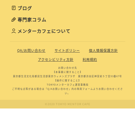
ブログ
専門家コラム
メンターカフェについて
QA/お問い合わせ
サイトポリシー
個人情報保護方針
アクセシビリティ方針
利用規約
お問い合わせ先
【本事業に関すること】
東京都生活文化局都民生活部東京ウィメンズプラザ 東京都渋谷区神宮前５丁目53番67号
【操作に関すること】
TOKYOメンターカフェ運営事務局
ご不明な点等がある場合は「Q/Aお問い合わせ」内の専用フォームよりお問い合わせくださ
い。
©2020 TOKYO MENTOR CAFE