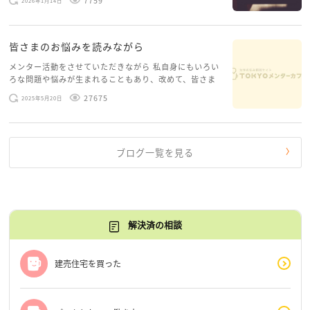
2026年1月14日
層心理）に触れることで、まったく違う角度から解決の
糸口が見えてくること […]
皆さまのお悩みを読みながら
メンター活動をさせていただきながら 私自身にもいろい
ろな問題や悩みが生まれることもあり、改めて、皆さま
のお悩みを読みながら 「みんな、もがいてる。わたし
27675
2025年5月20日
だけじゃないんだな」と、逆に励まされるような日々で
す。 もう、わたし […]
ブログ一覧を見る
解決済の相談
建売住宅を買った