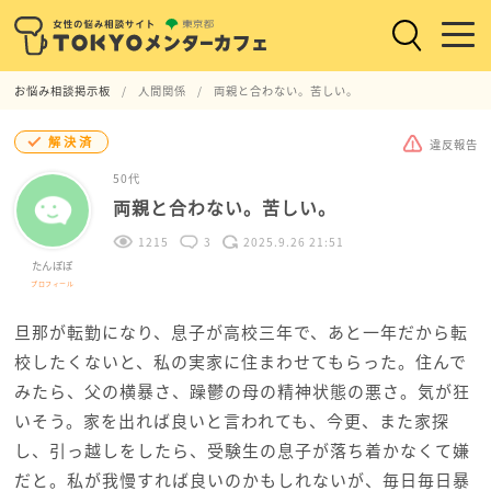
お悩み相談掲示板
人間関係
両親と合わない。苦しい。
解決済
違反報告
50代
両親と合わない。苦しい。
1215
3
2025.9.26 21:51
たんぽぽ
プロフィール
旦那が転勤になり、息子が高校三年で、あと一年だから転
校したくないと、私の実家に住まわせてもらった。住んで
みたら、父の横暴さ、躁鬱の母の精神状態の悪さ。気が狂
いそう。家を出れば良いと言われても、今更、また家探
し、引っ越しをしたら、受験生の息子が落ち着かなくて嫌
だと。私が我慢すれば良いのかもしれないが、毎日毎日暴