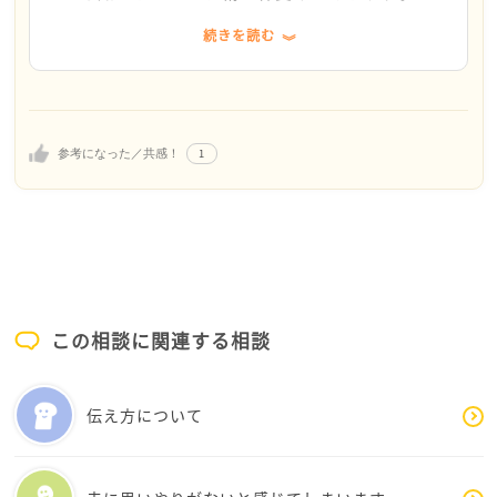
協力を要請されてもいいのではないでしょうか。
続きを読む
回答としては不十分な気がしますし、参考にならなか
ったら申し訳ないです。たんぽぽさんのつらさ苦しさ
はよくわかります。それをお伝えしたくて返信しまし
た。
1
参考になった／共感！
この相談に関連する相談
伝え方について