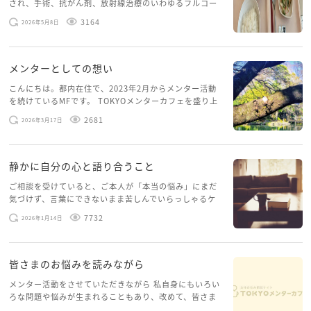
され、手術、抗がん剤、放射線治療のいわゆるフルコー
スを体験していて、しばらくメンターカフェに来られて
3164
2026年5月8日
いませんでした。体力だけでなく、気力も落ちパソコン
を開くこともできない […]
メンターとしての想い
こんにちは。都内在住で、2023年2月からメンター活動
を続けているMFです。 TOKYOメンターカフェを盛り上
げたいという想いから、勇気を出して初めてブログを投
2681
2026年3月17日
稿してみようと思います。少し自分のことを書いてみま
す。 心に […]
静かに自分の心と語り合うこと
ご相談を受けていると、ご本人が「本当の悩み」にまだ
気づけず、言葉にできないまま苦しんでいらっしゃるケ
ースがありますお悩みというのは、心の深いところ（深
7732
2026年1月14日
層心理）に触れることで、まったく違う角度から解決の
糸口が見えてくること […]
皆さまのお悩みを読みながら
メンター活動をさせていただきながら 私自身にもいろい
ろな問題や悩みが生まれることもあり、改めて、皆さま
のお悩みを読みながら 「みんな、もがいてる。わたし