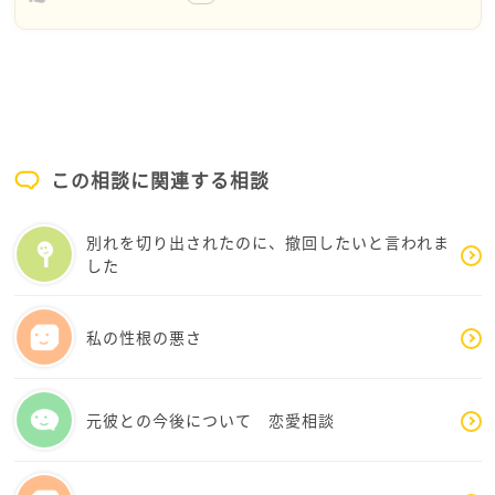
お友達と撮影するときの別の機会にお願いしていいと
思います。
スタジオ撮影には他の方が先に決まったのでという言
い方で良いかと思います。
今後のこともありますので、自身が目指している方向
性やクオリティについて
この相談に関連する相談
一度お話してみてもいいかもしれませんね。
また、交流を広めたいので色々な方と撮りたいので、
別れを切り出されたのに、撤回したいと言われま
というのもいいかもしれません。
した
応援しています
私の性根の悪さ
元彼との今後について 恋愛相談