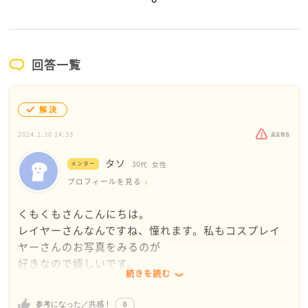
回答一覧
解決
2024.1.30 14:33
違反報告
タソ
メンター
30代
女性
プロフィールを見る
くもくもさんこんにちは。
レイヤーさんなんですね、憧れます。私もコスプレイ
ヤーさんのお写真をみるのが
好きなので嬉しいです。
続きを読む
やはりクリエイティブな活動なのでクオリティがご自
身と合わない方とは
0
参考になった／共感！