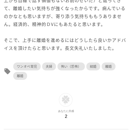
上から目線で話す価値もないお前のせいだ）と返ってき
て、離婚したい気持ちが強くなったからです。病んでいる
のかなとも思いますが、寄り添う気持ちももうありませ
ん。経済的、精神的ＤVにもあたると思います。
そこで、上手に離婚を進めるにはどうしたら良いかアドバ
イスを頂けたらと思います。長文失礼いたしました。
ワンオペ育児
夫婦
怖い（恐怖）
結婚
離婚
local_offer
離婚
あなたに共感
2