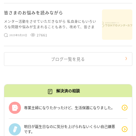
糸口が見えてくること […]
皆さまのお悩みを読みながら
メンター活動をさせていただきながら 私自身にもいろい
ろな問題や悩みが生まれることもあり、改めて、皆さま
のお悩みを読みながら 「みんな、もがいてる。わたし
27661
2025年5月20日
だけじゃないんだな」と、逆に励まされるような日々で
す。 もう、わたし […]
ブログ一覧を見る
解決済の相談
専業主婦になりたかったけど、生活保護になりました。
明日が誕生日なのに気分を上げられないくらい自己嫌悪
です。