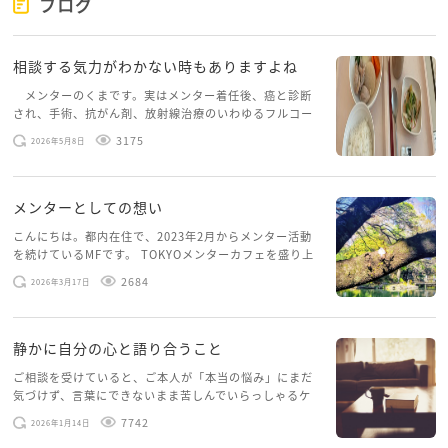
ブログ
相談する気力がわかない時もありますよね
メンターのくまです。実はメンター着任後、癌と診断
され、手術、抗がん剤、放射線治療のいわゆるフルコー
スを体験していて、しばらくメンターカフェに来られて
3175
2026年5月8日
いませんでした。体力だけでなく、気力も落ちパソコン
を開くこともできない […]
メンターとしての想い
こんにちは。都内在住で、2023年2月からメンター活動
を続けているMFです。 TOKYOメンターカフェを盛り上
げたいという想いから、勇気を出して初めてブログを投
2684
2026年3月17日
稿してみようと思います。少し自分のことを書いてみま
す。 心に […]
静かに自分の心と語り合うこと
ご相談を受けていると、ご本人が「本当の悩み」にまだ
気づけず、言葉にできないまま苦しんでいらっしゃるケ
ースがありますお悩みというのは、心の深いところ（深
7742
2026年1月14日
層心理）に触れることで、まったく違う角度から解決の