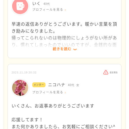
らないのですが、ご主人のいくさんに対する態度は明
いく
40代
らかにモラハラ、パワハラではないかと思えてなりま
プロフィールを見る
せん
早速の返信ありがとうございます。暖かい言葉を頂
記録を取っていらっしゃるという事ですが、電話等で
き励みになりました。
暴言を吐いているのも録音できると良いかと思います
帰ってこられないのは物理的にしょうがない所があ
り、慣れてしまったのでいいのですが、金銭的な面
続きを読む
それらの証拠を持って、自治体の無料弁護士相談など
も問題になってきたのでもう見切りをつけていいか
に行ってみてはいかがでしょうか？
なと…
離婚に踏み切れない理由を書かれていましたが、ご主
離婚するにあたって一番の問題が住宅なので、その
2023.11.19 20:32
違反報告
人と婚姻生活を続けるにあたってのメリットはありま
辺りも含めて一度弁護士相談を受けてみようと思い
ニコハナ
すか？
メンター
40代
女
ます。（私としてはローンを借換えて名義を私にし
プロフィールを見る
て住み続けたい気持ちです）
そのメリットは、いくさんご本人やお子さん達にとっ
いくさん、お返事ありがとうございます
て重要ですか？
丁寧な返信ありがとうございました。
応援してます！
金銭面では、場合によっては母子家庭で補助をもらう
また何かありましたら、お気軽にご相談ください^
ことも出来ます