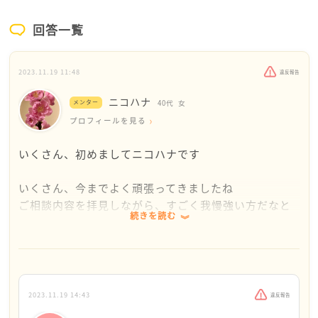
回答一覧
2023.11.19 11:48
違反報告
ニコハナ
メンター
40代
女
プロフィールを見る
いくさん、初めましてニコハナです
いくさん、今までよく頑張ってきましたね
ご相談内容を拝見しながら、すごく我慢強い方だなと
続きを読む
思ってしまうほどのご主人との関係
ストレスからお身体に不調など出てませんか？
ご相談内容からなぜ長年月に2年ほどしか、帰ってこな
2023.11.19 14:43
違反報告
いのか…また現在10ヶ月全く帰ってこないのかが分か