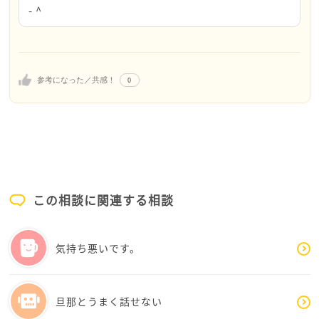
- ^
世間体などもあるかもしれませんが、いくさんの負担
やお子さん達の環境に重きを置いて、メリット・デメ
リットをあげて天秤にかけてみてください
0
参考になった／共感！
迷っていても、一度無料の弁護士相談に行ってみるの
も新たな気づきがあって良いかもしれません
いくさんにとって良い方向に進む事を願ってます^ - ^
この相談に関連する相談
気持ち悪いです。
旦那とうまく話せない