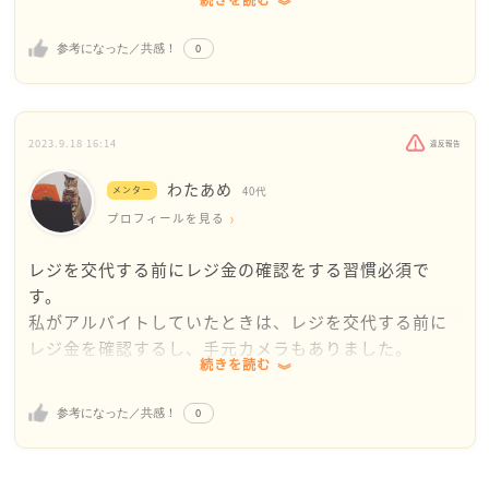
続きを読む
プラスな時はまだマシですが、マイナスでお金が足り
ないとなるとけっこうその時の雰囲気もどんよりして
0
参考になった／共感！
良い気分ではなかったのを覚えています。
ですので、あいかさんの気持ちが少しわかります。
ただ、横領を疑われるまでには私は至らなかったので
2023.9.18 16:14
違反報告
すが、あいかさんの働いているところでは、途中でレ
わたあめ
ジ締めをしてお金を確認するということはしないので
メンター
40代
しょうか？
プロフィールを見る
1日まるまるだと、どこのタイミングで誤差が出ている
レジを交代する前にレジ金の確認をする習慣必須で
かわからないので、犯人捜しも余計に難しいと思いま
す。
す。
私がアルバイトしていたときは、レジを交代する前に
この辺り会社に提案することは可能ですか？もしでき
レジ金を確認するし、手元カメラもありました。
るのであれば多少なりとも精神的には楽になるような
続きを読む
気がしますし、自分のところで誤差が出ないようにと
今後のこともあるとおもいますので、仕組みを変えて
いう意識できっちりお仕事もみんながやれるような気
0
参考になった／共感！
もらい誰もが気持ちよく働けたらよいですね。
がします。
労基署にも相談されたということですが、実際に行っ