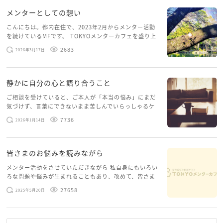
メンターとしての想い
こんにちは。都内在住で、2023年2月からメンター活動
を続けているMFです。 TOKYOメンターカフェを盛り上
げたいという想いから、勇気を出して初めてブログを投
2683
2026年3月17日
稿してみようと思います。少し自分のことを書いてみま
す。 心に […]
静かに自分の心と語り合うこと
ご相談を受けていると、ご本人が「本当の悩み」にまだ
気づけず、言葉にできないまま苦しんでいらっしゃるケ
ースがありますお悩みというのは、心の深いところ（深
7736
2026年1月14日
層心理）に触れることで、まったく違う角度から解決の
糸口が見えてくること […]
皆さまのお悩みを読みながら
メンター活動をさせていただきながら 私自身にもいろい
ろな問題や悩みが生まれることもあり、改めて、皆さま
のお悩みを読みながら 「みんな、もがいてる。わたし
27658
2025年5月20日
だけじゃないんだな」と、逆に励まされるような日々で
す。 もう、わたし […]