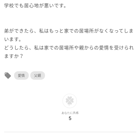
学校でも居心地が悪いです。
弟ができたら、私はもっと家での居場所がなくなってしま
います。
どうしたら、私は家での居場所や親からの愛情を受けられ
ますか？
local_offer
愛情
父親
あなたに共感
5