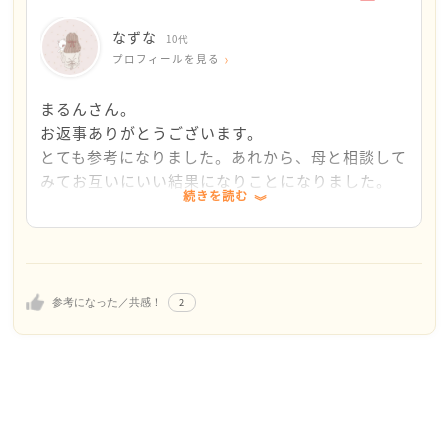
られそうです。
なずな
10代
お母様に心のうちを話すとか、お義父様に率直な気持
プロフィールを見る
ちを伝えてみるとか、いくつか考えられることはあり
ますが、それ以上に、ゆずかさんに「あなたは素敵な
まるんさん。
人ですよ。優しい心を持っている人ですよ。私にはあ
お返事ありがとうございます。
なたの文章からそう感じましたよ。」と伝えたいで
とても参考になりました。あれから、母と相談して
す。そして、「あなたは全然、悪くないですよ。」
みてお互いにいい結果になりことになりました。
続きを読む
と。
今は難しいかも知れませんが、ゆずかさんの素敵なと
ころを自分自身で大切にして、自分を信じていってほ
しいと思います。
2
参考になった／共感！
ごめんなさい。答えにならなくて…。