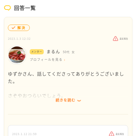
回答一覧
解決
2023.1.3 12:32
違反報告
まるん
メンター
50代
女
プロフィールを見る
ゆずかさん、話してくださってありがとうございまし
た。
さぞやおつらいでしょう。
続きを読む
お母様も今、妊娠中ということで、ご自身のお身体が
キツく、大変なことと思います。
私は、ゆずかさんの心を思うと、自分の胸が締め付け
2023.1.12 21:59
違反報告