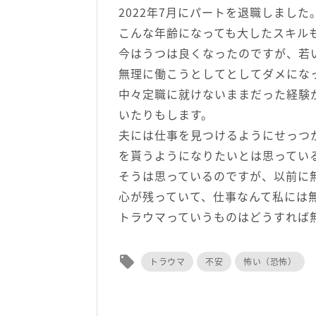
2022年7月にパートを退職しました
こんな年齢になっても大したスキル
今はうつは良くなったのですが、若
無理に働こうとしてとしてダメにな
中々定職に就けないままだった経験
いたりもします。
夫には仕事を見つけるようにせっつ
を貰うようになりたいとは思ってい
そうは思っているのですが、以前に
心が残っていて、仕事なんて私には
トラウマっていうものはどうすれば
local_offer
トラウマ
不安
怖い（恐怖）