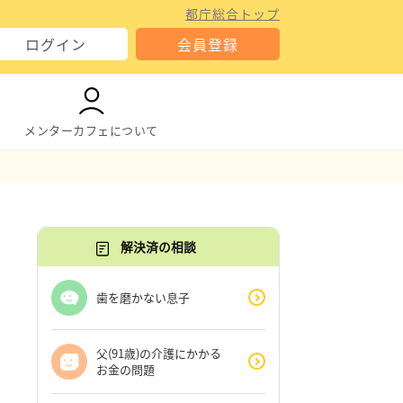
都庁総合トップ
ログイン
会員登録
メンターカフェについて
解決済の相談
歯を磨かない息子
父(91歳)の介護にかかる
お金の問題