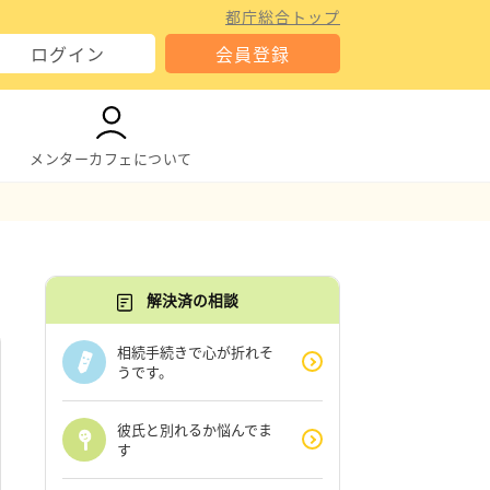
都庁総合トップ
ログイン
会員登録
メンターカフェについて
解決済の相談
相続手続きで心が折れそ
うです。
彼氏と別れるか悩んでま
す