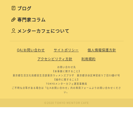
ブログ
専門家コラム
メンターカフェについて
QA/お問い合わせ
サイトポリシー
個人情報保護方針
アクセシビリティ方針
利用規約
お問い合わせ先
【本事業に関すること】
東京都生活文化局都民生活部東京ウィメンズプラザ 東京都渋谷区神宮前５丁目53番67号
【操作に関すること】
TOKYOメンターカフェ運営事務局
ご不明な点等がある場合は「Q/Aお問い合わせ」内の専用フォームよりお問い合わせくださ
い。
©2020 TOKYO MENTOR CAFE