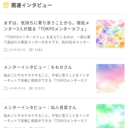
関連インタビュー
まずは、気持ちに寄り添うことから。現役メ
ンター3人が語る「TOKYOメンターカフェ」
「TOKYOメンターカフェ」を支えているのは、一般公募
で選ばれた都民メンターの方々です。約90名のメンター
は、年齢も経験も仕事も様々ですが、「悩みを抱えた人
1382
2026年3月10日
をサポートしたい」という気持ちは皆同じ。画面越しに
寄せられる相談 […]
メンターインタビュー：ももせさん
悩みごとやモヤモヤすること、不安に思うことをインタ
ーネットで気軽に相談ができる「TOKYOメンターカフ
ェ」。仕事や子育てなどを経験してきた方が、都民メン
21523
2025年3月28日
ター（助言者）となって多様な悩みに寄り添い、悩みを
抱えて次の一歩を踏 […]
メンターインタビュー：仙人見習さん
悩みごとやモヤモヤすること、不安に思うことをインタ
ーネットで気軽に相談ができる「TOKYOメンターカフ
ェ」。仕事や子育てなどを経験してきた方が、都民メン